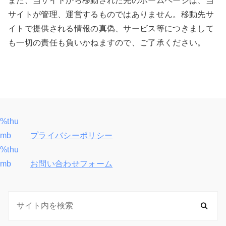
また、当サイトから移動された先のホームページは、当
サイトが管理、運営するものではありません。移動先サ
イトで提供される情報の真偽、サービス等につきまして
も一切の責任も負いかねますので、ご了承ください。
%thu
投
mb
プライバシーポリシー
稿
%thu
mb
お問い合わせフォーム
ナ
ビ
ゲ