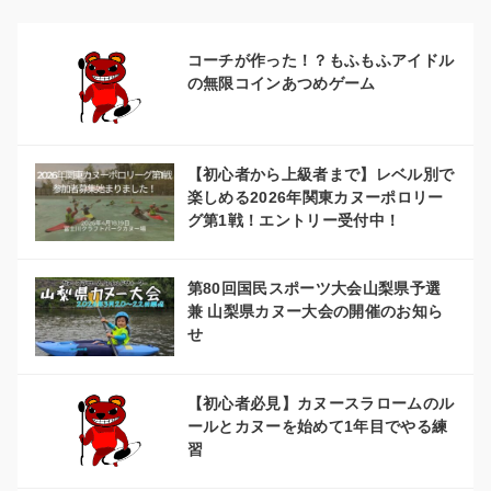
ー
シ
コーチが作った！？もふもふアイドル
の無限コインあつめゲーム
ョ
ン
【初心者から上級者まで】レベル別で
楽しめる2026年関東カヌーポロリー
グ第1戦！エントリー受付中！
第80回国民スポーツ大会山梨県予選
兼 山梨県カヌー大会の開催のお知ら
せ
【初心者必見】カヌースラロームのル
ールとカヌーを始めて1年目でやる練
習