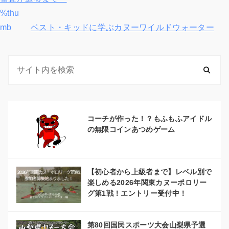
%thu
ナ
mb
ベスト・キッドに学ぶカヌーワイルドウォーター
ビ
ゲ
ー
シ
コーチが作った！？もふもふアイドル
ョ
の無限コインあつめゲーム
ン
【初心者から上級者まで】レベル別で
楽しめる2026年関東カヌーポロリー
グ第1戦！エントリー受付中！
第80回国民スポーツ大会山梨県予選