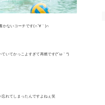
ないコーチです(∩´∀｀)∩
いてかっこよすぎて再燃です(*´ω｀*)
か忘れてしまったんですよねぇ笑