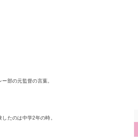
レー部の元監督の言葉。
験したのは中学2年の時。