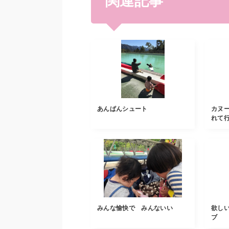
関連記事
あんぱんシュート
カヌ
れて
みんな愉快で みんないい
欲し
ブ