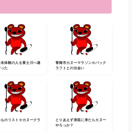
ー未体験の人を富士川へ連
青梅市カヌーマラソン☆パック
行った
ラフトとの出会い
いものリスト☆カヌークラ
とりあえず身延に来たらカヌー
やろっか？