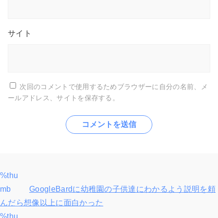
サイト
次回のコメントで使用するためブラウザーに自分の名前、メ
ールアドレス、サイトを保存する。
%thu
投
mb
GoogleBardに幼稚園の子供達にわかるよう説明を頼
稿
んだら想像以上に面白かった
%thu