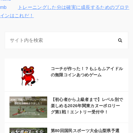
ナ
mb
トレーニングした分は確実に成長するためのプロテ
ビ
インはこれだ！
ゲ
ー
シ
ョ
コーチが作った！？もふもふアイドル
ン
の無限コインあつめゲーム
【初心者から上級者まで】レベル別で
楽しめる2026年関東カヌーポロリー
グ第1戦！エントリー受付中！
第80回国民スポーツ大会山梨県予選