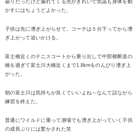
曇りだったけど漏れてくる光がきれいで気温も身体を動
かすにはちょうどよかった。
子供は先に漕ぎ上がらせて、コーチは５分下ってから漕
ぎ上がって追いかける。
富士橋近くのテニスコートから乗り出して中部横断道の
橋を過ぎて富士川大橋近くまで1.8kmをのんびり漕ぎ上
がった。
朝の富士川は気持ちが良くていいよね～なんて話ながら
練習を終えた。
普通にワイルドに乗って瀞場でも漕ぎ上がっていく子供
の成長ぶりには驚かされた笑