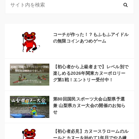
ゲ
ー
シ
コーチが作った！？もふもふアイドル
の無限コインあつめゲーム
ョ
ン
【初心者から上級者まで】レベル別で
楽しめる2026年関東カヌーポロリー
グ第1戦！エントリー受付中！
第80回国民スポーツ大会山梨県予選
兼 山梨県カヌー大会の開催のお知ら
せ
【初心者必見】カヌースラロームのル
ールとカヌーを始めて1年目でやる練