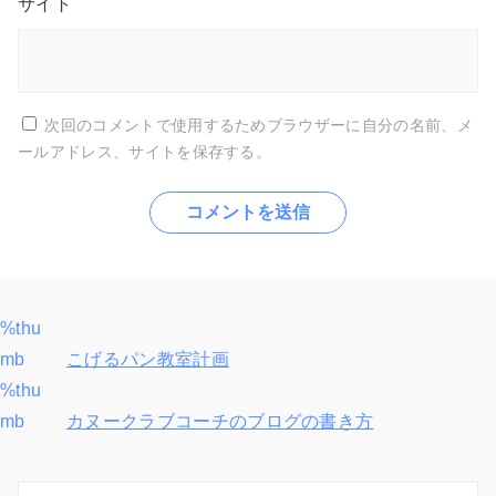
サイト
次回のコメントで使用するためブラウザーに自分の名前、メ
ールアドレス、サイトを保存する。
%thu
投
mb
こげるパン教室計画
稿
%thu
mb
カヌークラブコーチのブログの書き方
ナ
ビ