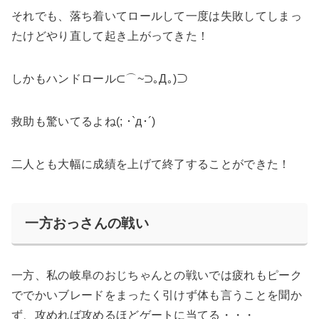
それでも、落ち着いてロールして一度は失敗してしまっ
たけどやり直して起き上がってきた！
しかもハンドロール⊂⌒~⊃｡Д｡)⊃
救助も驚いてるよね(; ･`д･´)
二人とも大幅に成績を上げて終了することができた！
一方おっさんの戦い
一方、私の岐阜のおじちゃんとの戦いでは疲れもピーク
ででかいブレードをまったく引けず体も言うことを聞か
ず、攻めれば攻めるほどゲートに当てる・・・