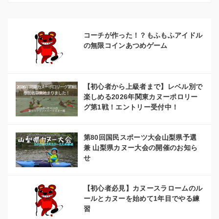
シ
コーチが作った！？もふもふアイドル
ョ
の無限コインあつめゲーム
ン
【初心者から上級者まで】レベル別で
楽しめる2026年関東カヌーポロリー
グ第1戦！エントリー受付中！
第80回国民スポーツ大会山梨県予選
兼 山梨県カヌー大会の開催のお知ら
せ
【初心者必見】カヌースラロームのル
ールとカヌーを始めて1年目でやる練
習