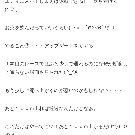
エディに入ってしまえば休憩できるし、落ち着ける
(*’▽’)
お茶を飲んだっていいくらい(`・ω・´)ﾎﾝﾄﾊﾀﾞﾒﾀﾞﾖ
やること②・・・アップゲートをくぐる。
１本目のレースではあと少しで通れるのになぜか断念し
て通らない場面も見られた(;^_^A
もう少し上流へ上がるのが恐いのかもしれない・・・
あと１０ｃｍ上れば通過なんだけどなぁ。
これだけはやってこい！あと１０ｃｍ上がるだけで５０
秒だ！