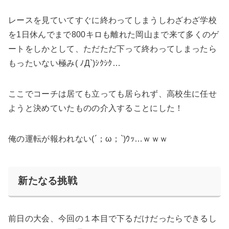
レースを見ていてすぐに終わってしまうしわざわざ学校
を1日休んでまで800キロも離れた岡山まで来て多くのゲ
ートをしかとして、ただただ下って終わってしまったら
もったいない極み( ﾉД`)ｼｸｼｸ…
ここでコーチは居ても立っても居られず、高校生に任せ
ようと決めていたものの介入することにした！
俺の運転が報われない(´；ω；`)ｳｯ…ｗｗｗ
新たなる挑戦
前日の大会、今回の１本目で下るだけだったらできるし