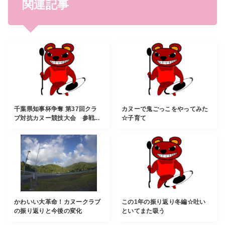
関連記事
千葉県知事杯争奪 第37回クラ
カヌーで鬼ごっこをやってみた
ブ対抗カヌー競技大会 参戦...
☆子育て
かわいい大革命！カヌークラブ
この1年の振り返り冬編☆吐い
の振り返りと今後の変化
といてまた吸う