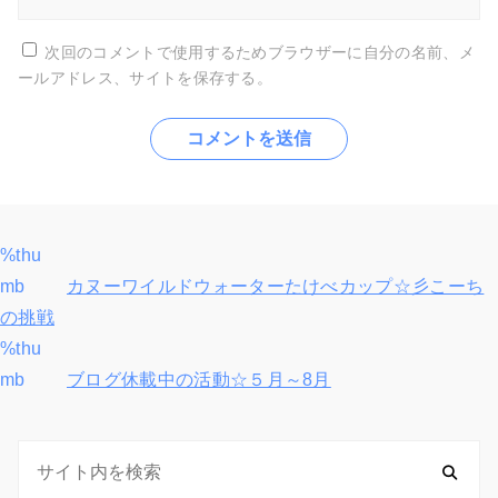
次回のコメントで使用するためブラウザーに自分の名前、メ
ールアドレス、サイトを保存する。
%thu
投
mb
カヌーワイルドウォーターたけべカップ☆彡こーち
稿
の挑戦
%thu
ナ
mb
ブログ休載中の活動☆５月～8月
ビ
ゲ
ー